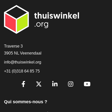
[_General:Contact]
Traverse 3
3905 NL Veenendaal
info@thuiswinkel.org
+31 (0)318 64 85 75
[_General:SocialMediaTitle]
Facebook
X
LinkedIn
Instagram
YouTube
Qui sommes-nous ?