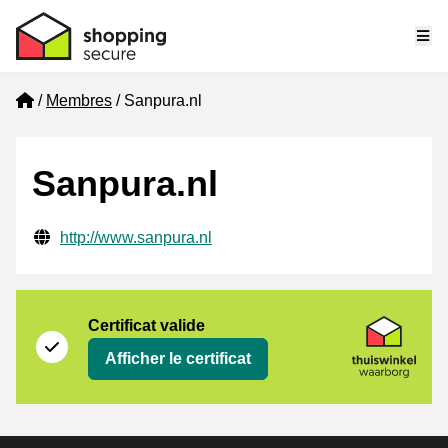
Me
Home
Membres
Sanpura.nl
Sanpura.nl
Informations de contact vérifiées
Website URL
http://www.sanpura.nl
Certificat
Thuiswinkel Waarborg
Certificat valide
Afficher le certificat