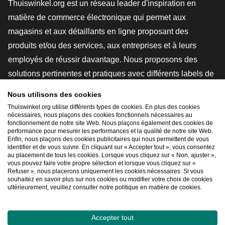
Thuiswinkel.org est un réseau leader d'inspiration en
matière de commerce électronique qui permet aux
magasins et aux détaillants en ligne proposant des
produits et/ou des services, aux entreprises et à leurs
employés de réussir davantage. Nous proposons des
solutions pertinentes et pratiques avec différents labels de
confiance, des revues Thuiswinkel, des outils et des
Nous utilisons des cookies
conseils juridiques, des actions de sensibilisation, des
Thuiswinkel.org utilise différents types de cookies. En plus des cookies
études de marché, et nous disposons de notre propre
nécessaires, nous plaçons des cookies fonctionnels nécessaires au
fonctionnement de notre site Web. Nous plaçons également des cookies de
plateforme d'enseignement, la Thuiswinkel e-Academy.
performance pour mesurer les performances et la qualité de notre site Web.
Enfin, nous plaçons des cookies publicitaires qui nous permettent de vous
identifier et de vous suivre. En cliquant sur « Accepter tout », vous consentez
au placement de tous les cookies. Lorsque vous cliquez sur « Non, ajuster »,
Naviguer rapidement
vous pouvez faire votre propre sélection et lorsque vous cliquez sur «
Refuser », nous placerons uniquement les cookies nécessaires. Si vous
[_G
souhaitez en savoir plus sur nos cookies ou modifier votre choix de cookies
ultérieurement, veuillez consulter notre politique en matière de cookies.
Accepter tout
2026
©
Thuiswinkel.org