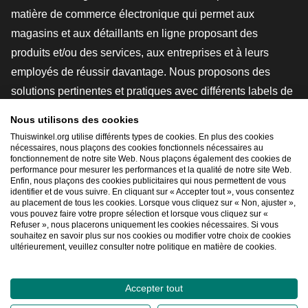
matière de commerce électronique qui permet aux
magasins et aux détaillants en ligne proposant des
produits et/ou des services, aux entreprises et à leurs
employés de réussir davantage. Nous proposons des
solutions pertinentes et pratiques avec différents labels de
confiance, des revues Thuiswinkel, des outils et des
Nous utilisons des cookies
conseils juridiques, des actions de sensibilisation, des
Thuiswinkel.org utilise différents types de cookies. En plus des cookies
nécessaires, nous plaçons des cookies fonctionnels nécessaires au
études de marché, et nous disposons de notre propre
fonctionnement de notre site Web. Nous plaçons également des cookies de
plateforme d'enseignement, la Thuiswinkel e-Academy.
performance pour mesurer les performances et la qualité de notre site Web.
Enfin, nous plaçons des cookies publicitaires qui nous permettent de vous
identifier et de vous suivre. En cliquant sur « Accepter tout », vous consentez
au placement de tous les cookies. Lorsque vous cliquez sur « Non, ajuster »,
Naviguer rapidement
vous pouvez faire votre propre sélection et lorsque vous cliquez sur «
Refuser », nous placerons uniquement les cookies nécessaires. Si vous
[_G
souhaitez en savoir plus sur nos cookies ou modifier votre choix de cookies
ultérieurement, veuillez consulter notre politique en matière de cookies.
Accepter tout
2026
©
Thuiswinkel.org
Déclaration de confidentialité