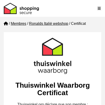
Me
Home
Membres
Ronalds Italië webshop
Certificat
Thuiswinkel Waarborg
Certificat
Thuiswinkel.org déclare que son membre :