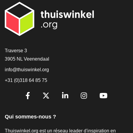
[_General:Contact]
Traverse 3
3905 NL Veenendaal
info@thuiswinkel.org
+31 (0)318 64 85 75
[_General:SocialMediaTitle]
Facebook
X
LinkedIn
Instagram
YouTube
Qui sommes-nous ?
Thuiswinkel.org est un réseau leader d'inspiration en