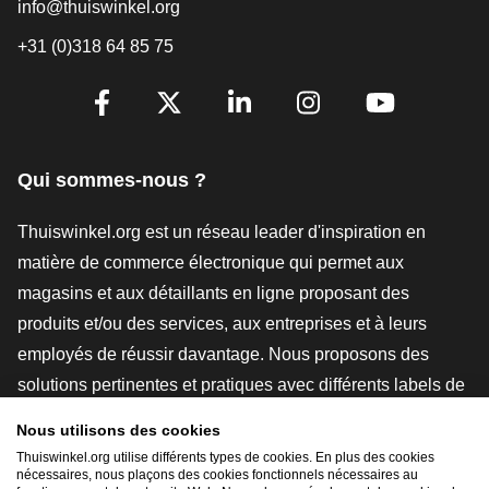
info@thuiswinkel.org
+31 (0)318 64 85 75
[_General:SocialMediaTitle]
Facebook
X
LinkedIn
Instagram
YouTube
Qui sommes-nous ?
Thuiswinkel.org est un réseau leader d'inspiration en
matière de commerce électronique qui permet aux
magasins et aux détaillants en ligne proposant des
produits et/ou des services, aux entreprises et à leurs
employés de réussir davantage. Nous proposons des
solutions pertinentes et pratiques avec différents labels de
confiance, des revues Thuiswinkel, des outils et des
Nous utilisons des cookies
conseils juridiques, des actions de sensibilisation, des
Thuiswinkel.org utilise différents types de cookies. En plus des cookies
nécessaires, nous plaçons des cookies fonctionnels nécessaires au
études de marché, et nous disposons de notre propre