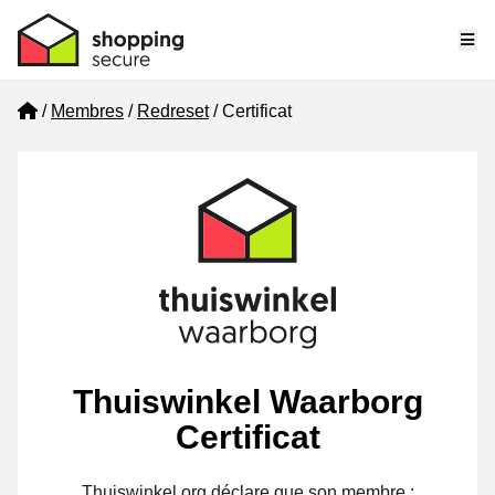
Me
Home
Membres
Redreset
Certificat
Thuiswinkel Waarborg
Certificat
Thuiswinkel.org déclare que son membre :