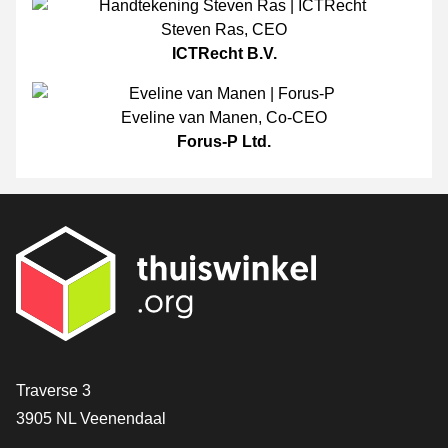
Steven Ras
,
CEO
ICTRecht B.V.
Eveline van Manen
,
Co-CEO
Forus-P Ltd.
[_General:Contact]
Traverse 3
3905 NL Veenendaal