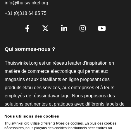
info@thuiswinkel.org
+31 (0)318 64 85 75
[_General:SocialMediaTitle]
Facebook
X
LinkedIn
Instagram
YouTube
Qui sommes-nous ?
Thuiswinkel.org est un réseau leader d'inspiration en
matière de commerce électronique qui permet aux
magasins et aux détaillants en ligne proposant des
produits et/ou des services, aux entreprises et à leurs
employés de réussir davantage. Nous proposons des
solutions pertinentes et pratiques avec différents labels de
confiance, des revues Thuiswinkel, des outils et des
Nous utilisons des cookies
conseils juridiques, des actions de sensibilisation, des
Thuiswinkel.org utilise différents types de cookies. En plus des cookies
nécessaires, nous plaçons des cookies fonctionnels nécessaires au
études de marché, et nous disposons de notre propre