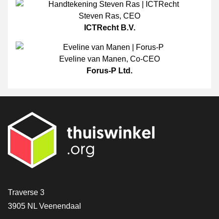
Steven Ras
,
CEO
ICTRecht B.V.
Eveline van Manen
,
Co-CEO
Forus-P Ltd.
[_General:Contact]
Traverse 3
3905 NL Veenendaal