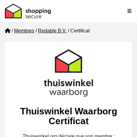
Me
Home
Membres
Redable B.V.
Certificat
Thuiswinkel Waarborg
Certificat
Thuiswinkel.org déclare que son membre :