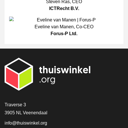
Steven Ras
,
CEO
ICTRecht B.V.
Eveline van Manen
,
Co-CEO
Forus-P Ltd.
[_General:Contact]
Traverse 3
3905 NL Veenendaal
info@thuiswinkel.org