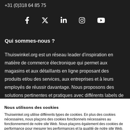
+31 (0)318 64 85 75
[_General:SocialMediaTitle]
Facebook
X
LinkedIn
Instagram
YouTube
Qui sommes-nous ?
Thuiswinkel.org est un réseau leader d'inspiration en
matière de commerce électronique qui permet aux
magasins et aux détaillants en ligne proposant des
produits et/ou des services, aux entreprises et à leurs
employés de réussir davantage. Nous proposons des
solutions pertinentes et pratiques avec différents labels de
confiance, des revues Thuiswinkel, des outils et des
Nous utilisons des cookies
conseils juridiques, des actions de sensibilisation, des
Thuiswinkel.org utilise différents types de cookies. En plus des cookies
nécessaires, nous plaçons des cookies fonctionnels nécessaires au
études de marché, et nous disposons de notre propre
fonctionnement de notre site Web. Nous plaçons également des cookies de
plateforme d'enseignement, la Thuiswinkel e-Academy.
performance pour mesurer les performances et la qualité de notre site Web.