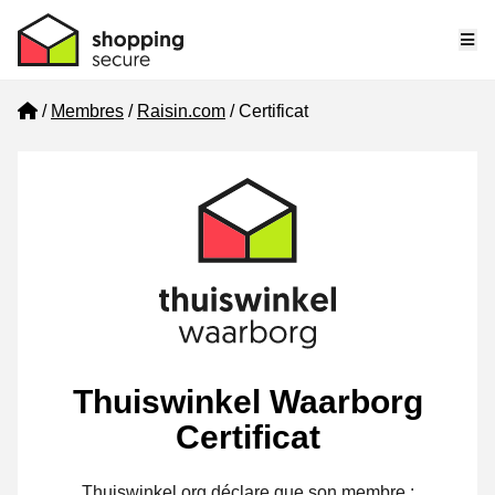
Me
Home
Membres
Raisin.com
Certificat
Thuiswinkel Waarborg
Certificat
Thuiswinkel.org déclare que son membre :