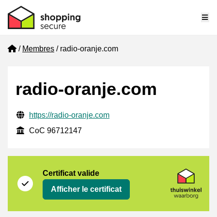
Me
Home
Membres
radio-oranje.com
radio-oranje.com
Informations de contact vérifiées
Website URL
https://radio-oranje.com
CoC
CoC 96712147
Certificat
Thuiswinkel Waarborg
Certificat valide
Afficher le certificat