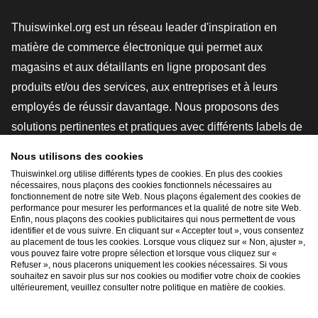
Thuiswinkel.org est un réseau leader d'inspiration en
matière de commerce électronique qui permet aux
magasins et aux détaillants en ligne proposant des
produits et/ou des services, aux entreprises et à leurs
employés de réussir davantage. Nous proposons des
solutions pertinentes et pratiques avec différents labels de
confiance, des revues Thuiswinkel, des outils et des
Nous utilisons des cookies
conseils juridiques, des actions de sensibilisation, des
Thuiswinkel.org utilise différents types de cookies. En plus des cookies
études de marché, et nous disposons de notre propre
nécessaires, nous plaçons des cookies fonctionnels nécessaires au
fonctionnement de notre site Web. Nous plaçons également des cookies de
plateforme d'enseignement, la Thuiswinkel e-Academy.
performance pour mesurer les performances et la qualité de notre site Web.
Enfin, nous plaçons des cookies publicitaires qui nous permettent de vous
identifier et de vous suivre. En cliquant sur « Accepter tout », vous consentez
au placement de tous les cookies. Lorsque vous cliquez sur « Non, ajuster »,
Naviguer rapidement
vous pouvez faire votre propre sélection et lorsque vous cliquez sur «
Refuser », nous placerons uniquement les cookies nécessaires. Si vous
[_G
souhaitez en savoir plus sur nos cookies ou modifier votre choix de cookies
ultérieurement, veuillez consulter notre politique en matière de cookies.