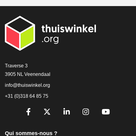
[_General:Contact]
Traverse 3
3905 NL Veenendaal
info@thuiswinkel.org
+31 (0)318 64 85 75
[_General:SocialMediaTitle]
Facebook
X
LinkedIn
Instagram
YouTube
Qui sommes-nous ?