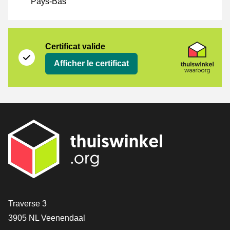
Pays-Bas
Certificat
Thuiswinkel Waarborg
Certificat valide
Afficher le certificat
[_General:Contact]
Traverse 3
3905 NL Veenendaal