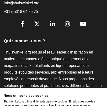
info@thuiswinkel.org
+31 (0)318 64 85 75
[_General:SocialMediaTitle]
Facebook
X
LinkedIn
Instagram
YouTube
Qui sommes-nous ?
Thuiswinkel.org est un réseau leader d'inspiration en
matière de commerce électronique qui permet aux
magasins et aux détaillants en ligne proposant des
produits et/ou des services, aux entreprises et à leurs
employés de réussir davantage. Nous proposons des
solutions pertinentes et pratiques avec différents labels de
confiance, des revues Thuiswinkel, des outils et des
Nous utilisons des cookies
conseils juridiques, des actions de sensibilisation, des
Thuiswinkel.org utilise différents types de cookies. En plus des cookies
nécessaires, nous plaçons des cookies fonctionnels nécessaires au
études de marché, et nous disposons de notre propre