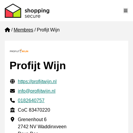
Me
Home
Membres
Profijt Wijn
Profijt Wijn
Informations de contact vérifiées
Website URL
https://profijtwijn.nl
E-mail
info@profijtwijn.nl
Phone number
0182640757
CoC
CoC 83470220
Adresse professionnelle
Grenenhout 6
2742 NV Waddinxveen