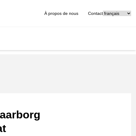
[_General:Langu
À propos de nous
Contact
aarborg
at