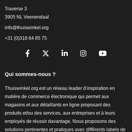
[_General:Contact]
Traverse 3
3905 NL Veenendaal
info@thuiswinkel.org
+31 (0)318 64 85 75
[_General:SocialMediaTitle]
Facebook
X
LinkedIn
Instagram
YouTube
Qui sommes-nous ?
Thuiswinkel.org est un réseau leader d'inspiration en
matière de commerce électronique qui permet aux
magasins et aux détaillants en ligne proposant des
produits et/ou des services, aux entreprises et à leurs
employés de réussir davantage. Nous proposons des
solutions pertinentes et pratiques avec différents labels de