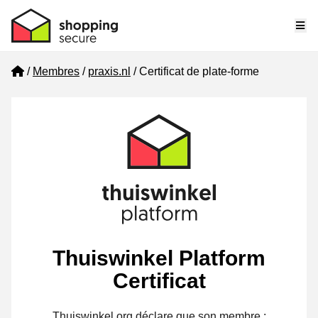
Me
Home
Membres
praxis.nl
Certificat de plate-forme
Thuiswinkel Platform
Certificat
Thuiswinkel.org déclare que son membre :