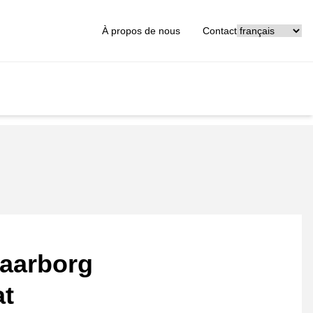
[_General:Langu
À propos de nous
Contact
aarborg
at