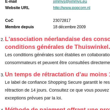
E-mail
jimmys@jimmys.eu
Website URL
http://www.popcorn.nl
CoC
23072817
Membre depuis
18 décembre 2009
L'association néerlandaise des cons
conditions générales de Thuiswinkel
Les conditions générales sont établies en collaborati
consommateurs et peuvent être consultées directemen
Un temps de rétractation d'au moins 
Le label de confiance Shopping Secure garantit le re
rétraction de 14 jours.
Consultez ce que vous pouvez ef
exceptions prévues par la loi
.
Méthode de paiement offrant une pro