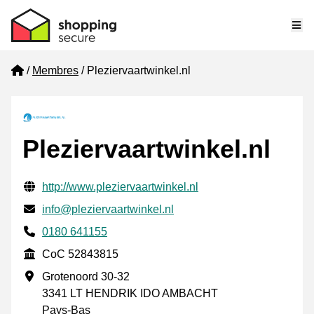
Me
Home
Membres
Pleziervaartwinkel.nl
Pleziervaartwinkel.nl
Informations de contact vérifiées
Website URL
http://www.pleziervaartwinkel.nl
E-mail
info@pleziervaartwinkel.nl
Phone number
0180 641155
CoC
CoC 52843815
Adresse professionnelle
Grotenoord 30-32
3341 LT HENDRIK IDO AMBACHT
Pays-Bas