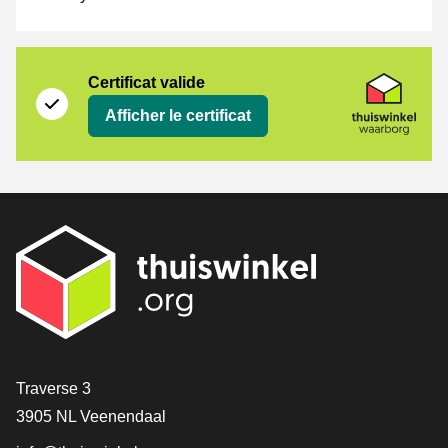
Certificat
Thuiswinkel Waarborg
Certificat valide
Afficher le certificat
[_General:Contact]
Traverse 3
3905 NL Veenendaal