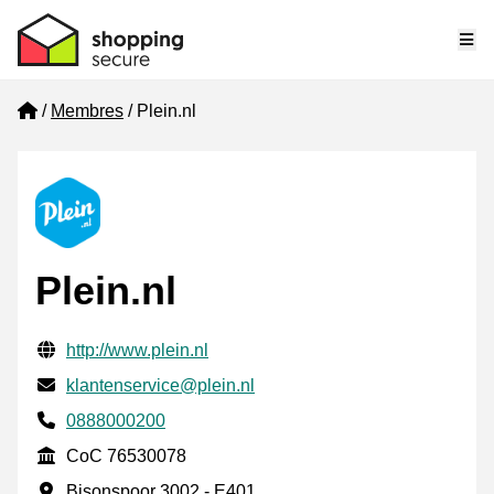
Me
Home
Membres
Plein.nl
Plein.nl
Informations de contact vérifiées
Website URL
http://www.plein.nl
E-mail
klantenservice@plein.nl
Phone number
0888000200
CoC
CoC 76530078
Adresse professionnelle
Bisonspoor 3002 - E401