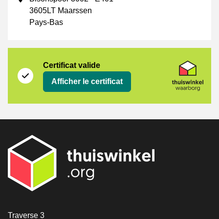
3605LT Maarssen
Pays-Bas
Certificat
Thuiswinkel Waarborg
Certificat valide
Afficher le certificat
[_General:Contact]
Traverse 3