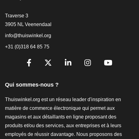
[_General:Contact]
Traverse 3
3905 NL Veenendaal
info@thuiswinkel.org
+31 (0)318 64 85 75
[_General:SocialMediaTitle]
Facebook
X
LinkedIn
Instagram
YouTube
Qui sommes-nous ?
Thuiswinkel.org est un réseau leader d'inspiration en
matière de commerce électronique qui permet aux
magasins et aux détaillants en ligne proposant des
produits et/ou des services, aux entreprises et à leurs
employés de réussir davantage. Nous proposons des