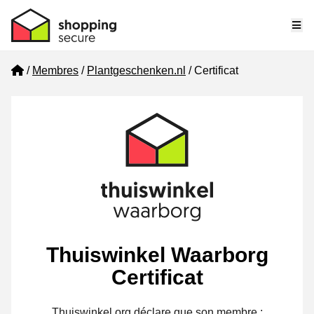
Me
Home
Membres
Plantgeschenken.nl
Certificat
Thuiswinkel Waarborg
Certificat
Thuiswinkel.org déclare que son membre :