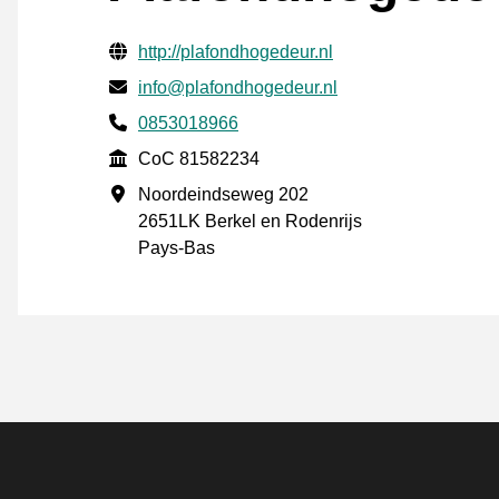
Informations de contact vérifiées
Website URL
http://plafondhogedeur.nl
E-mail
info@plafondhogedeur.nl
Phone number
0853018966
CoC
CoC 81582234
Adresse professionnelle
Noordeindseweg 202
2651LK Berkel en Rodenrijs
Pays-Bas