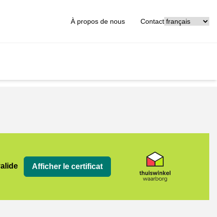
[_General:Langu
À propos de nous
Contact
org
valide
Afficher le certificat