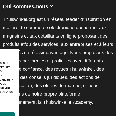
Qui sommes-nous ?
Thuiswinkel.org est un réseau leader d'inspiration en
matière de commerce électronique qui permet aux
magasins et aux détaillants en ligne proposant des
produits et/ou des services, aux entreprises et à leurs
employés de réussir davantage. Nous proposons des
solutions pertinentes et pratiques avec différents
ssaires,
tre site
labels de confiance, des revues Thuiswinkel, des
es
es
outils et des conseils juridiques, des actions de
uant sur «
 vous
sensibilisation, des études de marché, et nous
sque vous
. Si vous
disposons de notre propre plateforme
d'enseignement, la Thuiswinkel e-Academy.