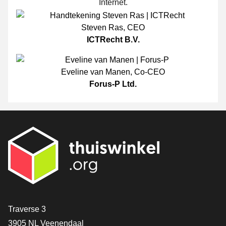
Internet.
Steven Ras
,
CEO
ICTRecht B.V.
Eveline van Manen
,
Co-CEO
Forus-P Ltd.
[_General:Contact]
Traverse 3
3905 NL Veenendaal