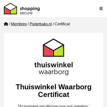
Me
Home
Membres
Pieterbaks.nl
Certificat
Thuiswinkel Waarborg
Certificat
Thuiswinkel.org déclare que son membre :