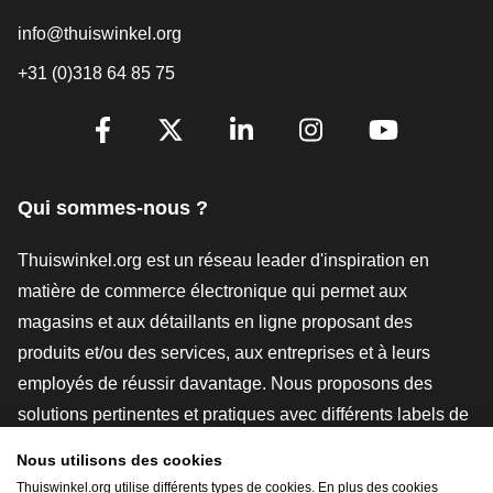
info@thuiswinkel.org
+31 (0)318 64 85 75
[_General:SocialMediaTitle]
Facebook
X
LinkedIn
Instagram
YouTube
Qui sommes-nous ?
Thuiswinkel.org est un réseau leader d'inspiration en
matière de commerce électronique qui permet aux
magasins et aux détaillants en ligne proposant des
produits et/ou des services, aux entreprises et à leurs
employés de réussir davantage. Nous proposons des
solutions pertinentes et pratiques avec différents labels de
confiance, des revues Thuiswinkel, des outils et des
Nous utilisons des cookies
conseils juridiques, des actions de sensibilisation, des
Thuiswinkel.org utilise différents types de cookies. En plus des cookies