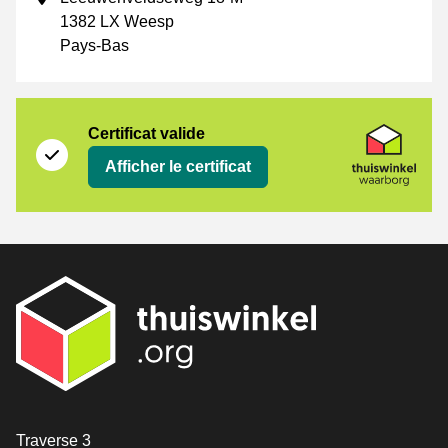
1382 LX Weesp
Pays-Bas
Certificat
Thuiswinkel Waarborg
Certificat valide
Afficher le certificat
[_General:Contact]
Traverse 3