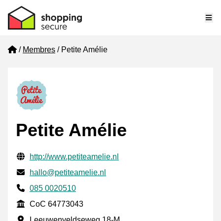
Me
Home
Membres
Petite Amélie
Petite Amélie
Informations de contact vérifiées
Website URL
http://www.petiteamelie.nl
E-mail
hallo@petiteamelie.nl
Phone number
085 0020510
CoC
CoC 64773043
Adresse professionnelle
Leeuwenveldseweg 18-M