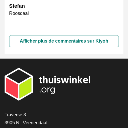
Stefan
Roosdaal
Afficher plus de commentaires sur Kiyoh
[_General:Contact]
Traverse 3
3905 NL Veenendaal