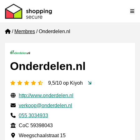
Me
Home
Membres
Onderdelen.nl
Onderdelen.nl
[_General:NumberOfStarsPluralFormat]
9,5/10 op Kiyoh
Informations de contact vérifiées
Website URL
http://www.onderdelen.nl
E-mail
verkoop@onderdelen.nl
Phone number
055 3034933
CoC
CoC 59398043
Adresse professionnelle
Weegschaalstraat 15