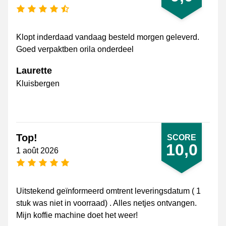
[_General:NumberOfStarsPluralFormat]
Klopt inderdaad vandaag besteld morgen geleverd.
Goed verpaktben orila onderdeel
Laurette
Kluisbergen
Top!
SCORE
10,0
1 août 2026
[_General:NumberOfStarsPluralFormat]
Uitstekend geïnformeerd omtrent leveringsdatum ( 1
stuk was niet in voorraad) . Alles netjes ontvangen.
Mijn koffie machine doet het weer!