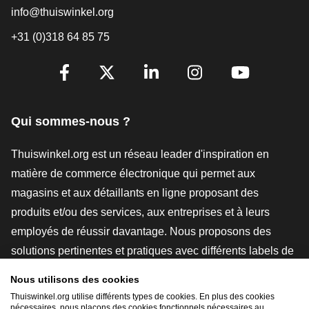
info@thuiswinkel.org
+31 (0)318 64 85 75
[_General:SocialMediaTitle]
Facebook
X
LinkedIn
Instagram
YouTube
Qui sommes-nous ?
Thuiswinkel.org est un réseau leader d'inspiration en
matière de commerce électronique qui permet aux
magasins et aux détaillants en ligne proposant des
produits et/ou des services, aux entreprises et à leurs
employés de réussir davantage. Nous proposons des
solutions pertinentes et pratiques avec différents labels de
confiance, des revues Thuiswinkel, des outils et des
Nous utilisons des cookies
conseils juridiques, des actions de sensibilisation, des
Thuiswinkel.org utilise différents types de cookies. En plus des cookies
nécessaires, nous plaçons des cookies fonctionnels nécessaires au
études de marché, et nous disposons de notre propre