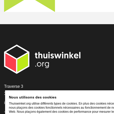
[_General:Contact]
Traverse 3
3905 NL Veenendaal
Nous utilisons des cookies
info@thuiswinkel.org
Thuiswinkel.org utilise différents types de cookies. En plus des cookies néce
nous plaçons des cookies fonctionnels nécessaires au fonctionnement de no
+31 (0)318 64 85 75
Web. Nous plaçons également des cookies de performance pour mesurer l