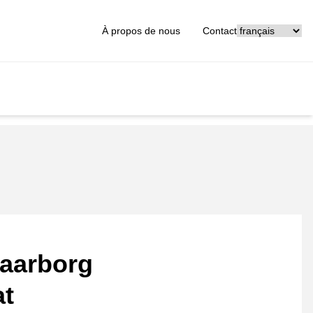
[_General:Langu
À propos de nous
Contact
aarborg
at