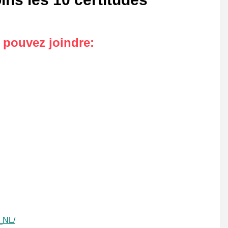
s pouvez joindre
:
l_NL/