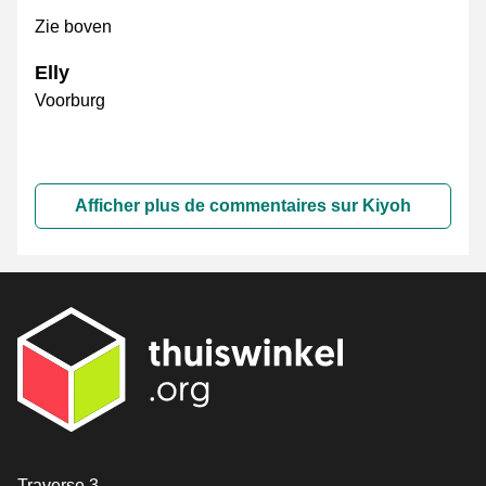
Zie boven
Elly
Voorburg
Afficher plus de commentaires sur Kiyoh
[_General:Contact]
Traverse 3