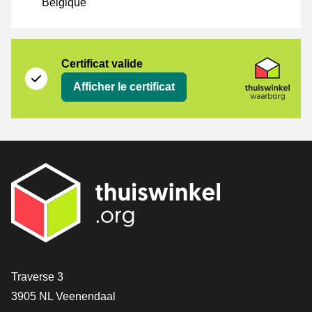
Belgique
Certificat
Thuiswinkel Waarborg
Certificat valide
Afficher le certificat
[_General:Contact]
Traverse 3
3905 NL Veenendaal