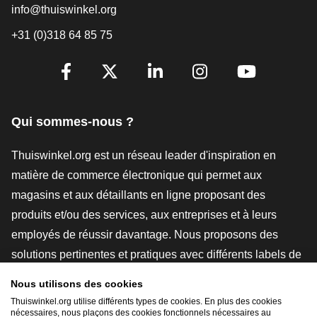
info@thuiswinkel.org
+31 (0)318 64 85 75
[_General:SocialMediaTitle]
Facebook
X
LinkedIn
Instagram
YouTube
Qui sommes-nous ?
Thuiswinkel.org est un réseau leader d'inspiration en
matière de commerce électronique qui permet aux
magasins et aux détaillants en ligne proposant des
produits et/ou des services, aux entreprises et à leurs
employés de réussir davantage. Nous proposons des
solutions pertinentes et pratiques avec différents labels de
confiance, des revues Thuiswinkel, des outils et des
Nous utilisons des cookies
conseils juridiques, des actions de sensibilisation, des
Thuiswinkel.org utilise différents types de cookies. En plus des cookies
nécessaires, nous plaçons des cookies fonctionnels nécessaires au
études de marché, et nous disposons de notre propre