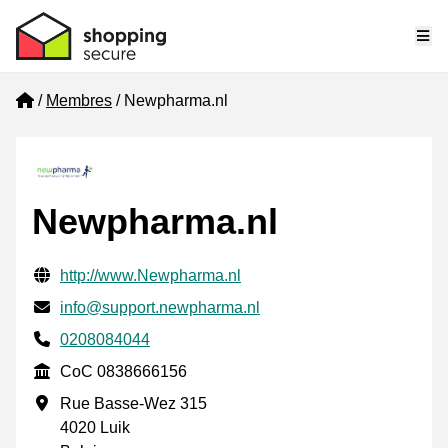
Me
Home
Membres
Newpharma.nl
Newpharma.nl
Informations de contact vérifiées
Website URL
http://www.Newpharma.nl
E-mail
info@support.newpharma.nl
Phone number
0208084044
CoC
CoC 0838666156
Adresse professionnelle
Rue Basse-Wez 315
4020 Luik