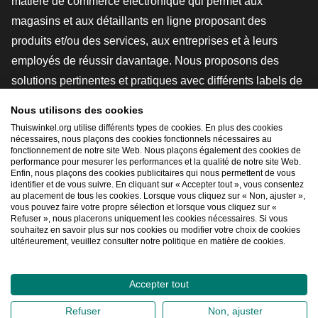
matière de commerce électronique qui permet aux
magasins et aux détaillants en ligne proposant des
produits et/ou des services, aux entreprises et à leurs
employés de réussir davantage. Nous proposons des
solutions pertinentes et pratiques avec différents labels de
confiance, des revues Thuiswinkel, des outils et des
Nous utilisons des cookies
conseils juridiques, des actions de sensibilisation, des
Thuiswinkel.org utilise différents types de cookies. En plus des cookies
nécessaires, nous plaçons des cookies fonctionnels nécessaires au
études de marché, et nous disposons de notre propre
fonctionnement de notre site Web. Nous plaçons également des cookies de
plateforme d'enseignement, la Thuiswinkel e-Academy.
performance pour mesurer les performances et la qualité de notre site Web.
Enfin, nous plaçons des cookies publicitaires qui nous permettent de vous
identifier et de vous suivre. En cliquant sur « Accepter tout », vous consentez
au placement de tous les cookies. Lorsque vous cliquez sur « Non, ajuster »,
Naviguer rapidement
vous pouvez faire votre propre sélection et lorsque vous cliquez sur «
Refuser », nous placerons uniquement les cookies nécessaires. Si vous
[_G
souhaitez en savoir plus sur nos cookies ou modifier votre choix de cookies
ultérieurement, veuillez consulter notre politique en matière de cookies.
Accepter tout
2026
©
Thuiswinkel.org
Déclaration de confidentialité
Refuser
Non, ajuster