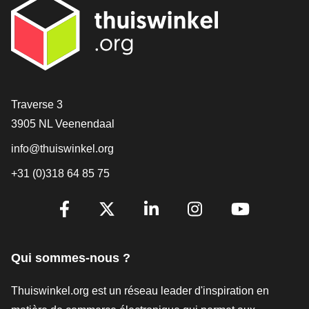
[_General:Contact]
Traverse 3
3905 NL Veenendaal
info@thuiswinkel.org
+31 (0)318 64 85 75
[_General:SocialMediaTitle]
Facebook
X
LinkedIn
Instagram
YouTube
Qui sommes-nous ?
Thuiswinkel.org est un réseau leader d'inspiration en