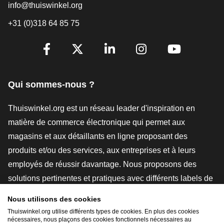
info@thuiswinkel.org
+31 (0)318 64 85 75
[_General:SocialMediaTitle]
Facebook
X
LinkedIn
Instagram
YouTube
Qui sommes-nous ?
Thuiswinkel.org est un réseau leader d'inspiration en
matière de commerce électronique qui permet aux
magasins et aux détaillants en ligne proposant des
produits et/ou des services, aux entreprises et à leurs
employés de réussir davantage. Nous proposons des
solutions pertinentes et pratiques avec différents labels de
confiance, des revues Thuiswinkel, des outils et des
Nous utilisons des cookies
conseils juridiques, des actions de sensibilisation, des
Thuiswinkel.org utilise différents types de cookies. En plus des cookies
nécessaires, nous plaçons des cookies fonctionnels nécessaires au
études de marché, et nous disposons de notre propre