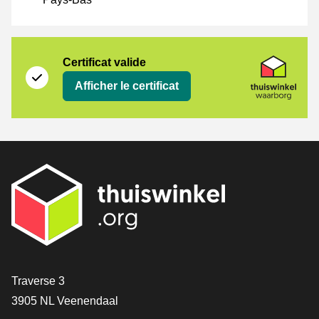
Certificat
Thuiswinkel Waarborg
Certificat valide
Afficher le certificat
[_General:Contact]
Traverse 3
3905 NL Veenendaal