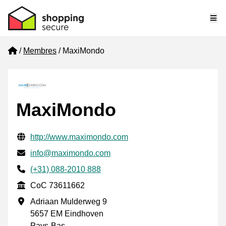
Me
Home
Membres
MaxiMondo
MaxiMondo
Informations de contact vérifiées
Website URL
http://www.maximondo.com
E-mail
info@maximondo.com
Phone number
(+31) 088-2010 888
CoC
CoC 73611662
Adresse professionnelle
Adriaan Mulderweg 9
5657 EM Eindhoven
Pays-Bas