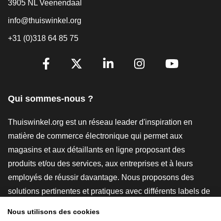
3905 NL Veenendaal
info@thuiswinkel.org
+31 (0)318 64 85 75
[_General:SocialMediaTitle]
Facebook
X
LinkedIn
Instagram
YouTube
Qui sommes-nous ?
Thuiswinkel.org est un réseau leader d'inspiration en
matière de commerce électronique qui permet aux
magasins et aux détaillants en ligne proposant des
produits et/ou des services, aux entreprises et à leurs
employés de réussir davantage. Nous proposons des
solutions pertinentes et pratiques avec différents labels de
confiance, des revues Thuiswinkel, des outils et des
Nous utilisons des cookies
conseils juridiques, des actions de sensibilisation, des