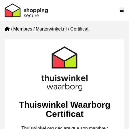
Me
Home
Membres
Marterwinkel.nl
Certificat
Thuiswinkel Waarborg
Certificat
Thuiswinkel.org déclare que son membre :