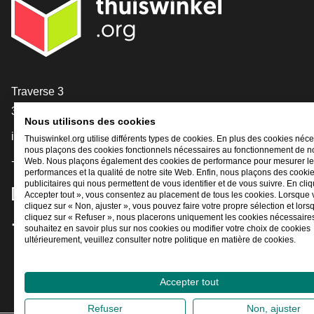
[_General:Contact]
Traverse 3
3905 NL Veenendaal
Nous utilisons des cookies
info@thuiswinkel.org
Thuiswinkel.org utilise différents types de cookies. En plus des cookies néce
nous plaçons des cookies fonctionnels nécessaires au fonctionnement de no
+31 (0)318 64 85 75
Web. Nous plaçons également des cookies de performance pour mesurer l
performances et la qualité de notre site Web. Enfin, nous plaçons des cooki
publicitaires qui nous permettent de vous identifier et de vous suivre. En cliq
[_General:SocialMediaTitle]
Accepter tout », vous consentez au placement de tous les cookies. Lorsque
cliquez sur « Non, ajuster », vous pouvez faire votre propre sélection et lor
cliquez sur « Refuser », nous placerons uniquement les cookies nécessaires
souhaitez en savoir plus sur nos cookies ou modifier votre choix de cookies
Facebook
X
LinkedIn
Instagram
YouTube
ultérieurement, veuillez consulter notre politique en matière de cookies.
Accepter tout
Refuser
Non, ajuster