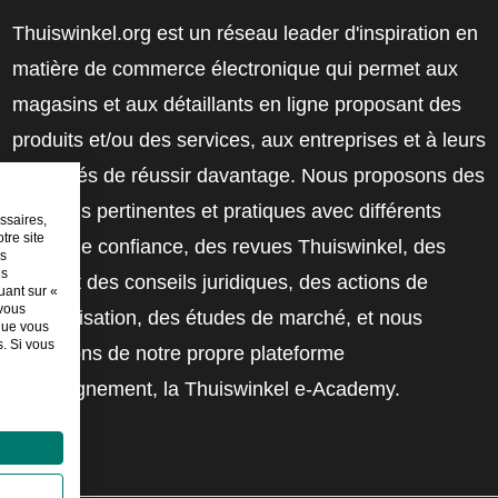
Thuiswinkel.org est un réseau leader d'inspiration en
matière de commerce électronique qui permet aux
magasins et aux détaillants en ligne proposant des
produits et/ou des services, aux entreprises et à leurs
employés de réussir davantage. Nous proposons des
solutions pertinentes et pratiques avec différents
ssaires,
tre site
labels de confiance, des revues Thuiswinkel, des
es
es
outils et des conseils juridiques, des actions de
uant sur «
 vous
sensibilisation, des études de marché, et nous
sque vous
. Si vous
disposons de notre propre plateforme
d'enseignement, la Thuiswinkel e-Academy.