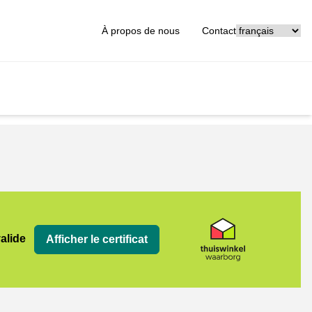
[_General:Langu
À propos de nous
Contact
org
valide
Afficher le certificat