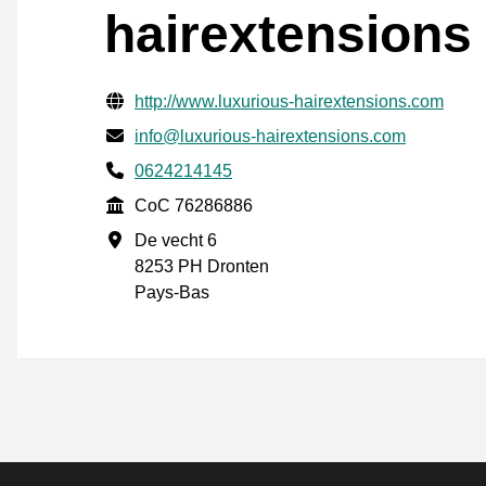
hairextensions
Informations de contact vérifiées
Website URL
http://www.luxurious-hairextensions.com
E-mail
info@luxurious-hairextensions.com
Phone number
0624214145
CoC
CoC 76286886
Adresse professionnelle
De vecht 6
8253 PH Dronten
Pays-Bas