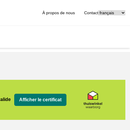
[_General:Langu
À propos de nous
Contact
org
valide
Afficher le certificat