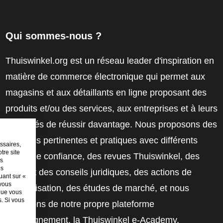
Qui sommes-nous ?
Thuiswinkel.org est un réseau leader d'inspiration en
matière de commerce électronique qui permet aux
magasins et aux détaillants en ligne proposant des
produits et/ou des services, aux entreprises et à leurs
employés de réussir davantage. Nous proposons des
solutions pertinentes et pratiques avec différents
ssaires,
tre site
labels de confiance, des revues Thuiswinkel, des
es
es
outils et des conseils juridiques, des actions de
uant sur «
 vous
sensibilisation, des études de marché, et nous
sque vous
. Si vous
disposons de notre propre plateforme
d'enseignement, la Thuiswinkel e-Academy.