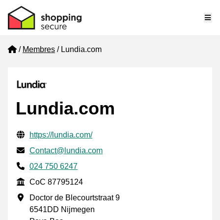
Me
Home
Membres
Lundia.com
Lundia.com
Informations de contact vérifiées
Website URL
https://lundia.com/
E-mail
Contact@lundia.com
Phone number
024 750 6247
CoC
CoC 87795124
Adresse professionnelle
Doctor de Blecourtstraat 9
6541DD Nijmegen