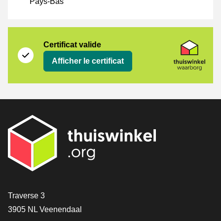
Pays-Bas
Certificat
Thuiswinkel Waarborg
Certificat valide
Afficher le certificat
[_General:Contact]
Traverse 3
3905 NL Veenendaal