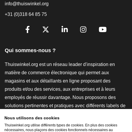
info@thuiswinkel.org
+31 (0)318 64 85 75
[_General:SocialMediaTitle]
Facebook
X
LinkedIn
Instagram
YouTube
Qui sommes-nous ?
Thuiswinkel.org est un réseau leader d'inspiration en
matière de commerce électronique qui permet aux
magasins et aux détaillants en ligne proposant des
produits et/ou des services, aux entreprises et à leurs
employés de réussir davantage. Nous proposons des
solutions pertinentes et pratiques avec différents labels de
confiance, des revues Thuiswinkel, des outils et des
Nous utilisons des cookies
conseils juridiques, des actions de sensibilisation, des
Thuiswinkel.org utilise différents types de cookies. En plus des cookies
nécessaires, nous plaçons des cookies fonctionnels nécessaires au
études de marché, et nous disposons de notre propre