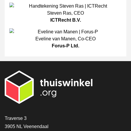
Steven Ras
,
CEO
ICTRecht B.V.
Eveline van Manen
,
Co-CEO
Forus-P Ltd.
[_General:Contact]
Traverse 3
3905 NL Veenendaal