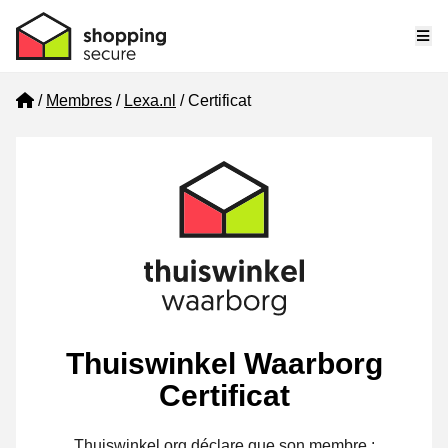
Me
Home
Membres
Lexa.nl
Certificat
Thuiswinkel Waarborg
Certificat
Thuiswinkel.org déclare que son membre :