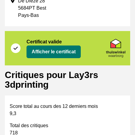
Adresse professionnelle
De Dieze 28
5684PT Best
Pays-Bas
Certificat
Thuiswinkel Waarborg
Certificat valide
Afficher le certificat
Critiques pour Lay3rs
3dprinting
Score total au cours des 12 derniers mois
9,3
Total des critiques
718