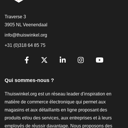
[_General:Contact]
Traverse 3
3905 NL Veenendaal
info@thuiswinkel.org
+31 (0)318 64 85 75
[_General:SocialMediaTitle]
Facebook
X
LinkedIn
Instagram
YouTube
Qui sommes-nous ?
Thuiswinkel.org est un réseau leader d'inspiration en
matière de commerce électronique qui permet aux
magasins et aux détaillants en ligne proposant des
produits et/ou des services, aux entreprises et à leurs
employés de réussir davantage. Nous proposons des