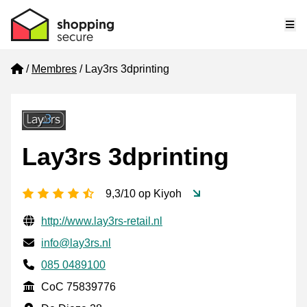
Me
Home
Membres
Lay3rs 3dprinting
Lay3rs 3dprinting
[_General:NumberOfStarsPluralFormat]
9,3/10 op Kiyoh
Informations de contact vérifiées
Website URL
http://www.lay3rs-retail.nl
E-mail
info@lay3rs.nl
Phone number
085 0489100
CoC
CoC 75839776