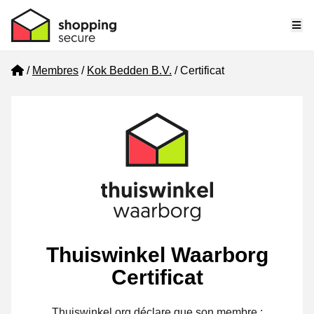
Me
Home
Membres
Kok Bedden B.V.
Certificat
Thuiswinkel Waarborg
Certificat
Thuiswinkel.org déclare que son membre :