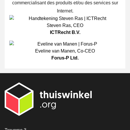
commercialisant des produits et/ou des services sur
Internet.
Steven Ras
,
CEO
ICTRecht B.V.
Eveline van Manen
,
Co-CEO
Forus-P Ltd.
[_General:Contact]