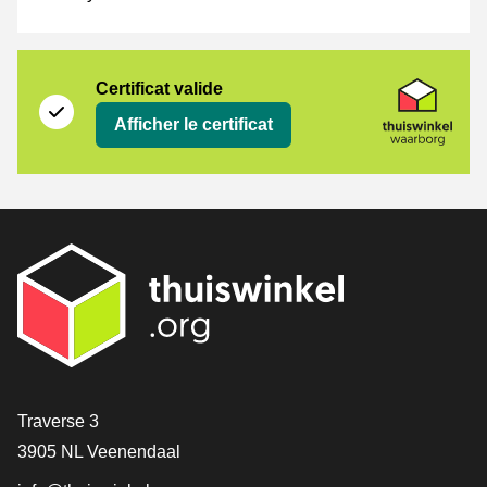
Certificat
Thuiswinkel Waarborg
Certificat valide
Afficher le certificat
[_General:Contact]
Traverse 3
3905 NL Veenendaal