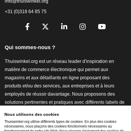
info@thuiswinkel.org
+31 (0)318 64 85 75
[_General:SocialMediaTitle]
Facebook
X
LinkedIn
Instagram
YouTube
Qui sommes-nous ?
Thuiswinkel.org est un réseau leader d'inspiration en
matière de commerce électronique qui permet aux
magasins et aux détaillants en ligne proposant des
produits et/ou des services, aux entreprises et à leurs
employés de réussir davantage. Nous proposons des
solutions pertinentes et pratiques avec différents labels de
confiance, des revues Thuiswinkel, des outils et des
Nous utilisons des cookies
conseils juridiques, des actions de sensibilisation, des
Thuiswinkel.org utilise différents types de cookies. En plus des cookies
nécessaires, nous plaçons des cookies fonctionnels nécessaires au
études de marché, et nous disposons de notre propre