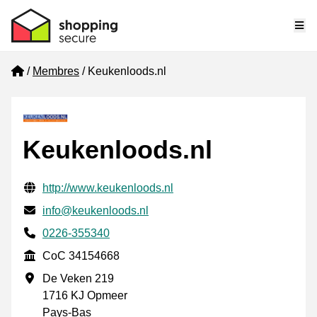
Me
Home
Membres
Keukenloods.nl
Keukenloods.nl
Informations de contact vérifiées
Website URL
http://www.keukenloods.nl
E-mail
info@keukenloods.nl
Phone number
0226-355340
CoC
CoC 34154668
Adresse professionnelle
De Veken 219
1716 KJ Opmeer
Pays-Bas