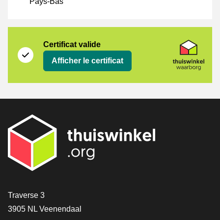
Pays-Bas
Certificat
Thuiswinkel Waarborg
Certificat valide
Afficher le certificat
[_General:Contact]
Traverse 3
3905 NL Veenendaal