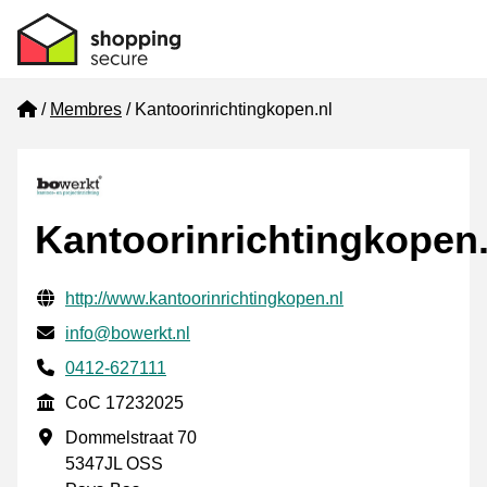
Home
Membres
Kantoorinrichtingkopen.nl
Kantoorinrichtingkopen.
Informations de contact vérifiées
Website URL
http://www.kantoorinrichtingkopen.nl
E-mail
info@bowerkt.nl
Phone number
0412-627111
CoC
CoC 17232025
Adresse professionnelle
Dommelstraat 70
5347JL OSS