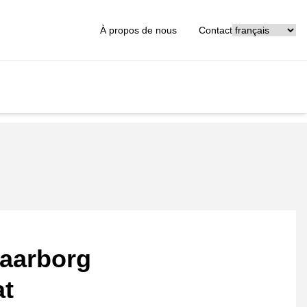
[_General:Langu
À propos de nous
Contact
aarborg
at