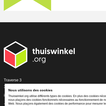
[_General:Contact]
Traverse 3
3905 NL Veenendaal
Nous utilisons des cookies
info@thuiswinkel.org
Thuiswinkel.org utilise différents types de cookies. En plus des cookies néce
nous plaçons des cookies fonctionnels nécessaires au fonctionnement de no
+31 (0)318 64 85 75
Web. Nous plaçons également des cookies de performance pour mesurer l