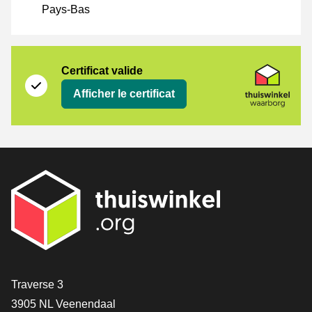
Pays-Bas
Certificat
Thuiswinkel Waarborg
Certificat valide
Afficher le certificat
[_General:Contact]
Traverse 3
3905 NL Veenendaal