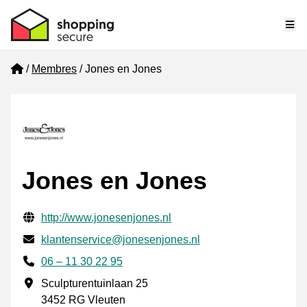
Me
Home
Membres
Jones en Jones
Jones en Jones
Informations de contact vérifiées
Website URL
http://www.jonesenjones.nl
E-mail
klantenservice@jonesenjones.nl
Phone number
06 – 11 30 22 95
Adresse professionnelle
Sculpturentuinlaan 25
3452 RG Vleuten