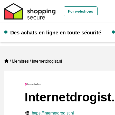
For webshops
Des achats en ligne en toute sécurité
Home
Membres
Internetdrogist.nl
Internetdrogist.
Informations de contact vérifiées
Website URL
https://internetdrogist.nl