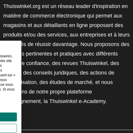
Thuiswinkel.org est un réseau leader d'inspiration en
matière de commerce électronique qui permet aux
magasins et aux détaillants en ligne proposant des
produits et/ou des services, aux entreprises et à leurs
employés de réussir davantage. Nous proposons des
solutions pertinentes et pratiques avec différents
ssaires,
tre site
labels de confiance, des revues Thuiswinkel, des
es
es
outils et des conseils juridiques, des actions de
uant sur «
 vous
sensibilisation, des études de marché, et nous
sque vous
. Si vous
disposons de notre propre plateforme
d'enseignement, la Thuiswinkel e-Academy.