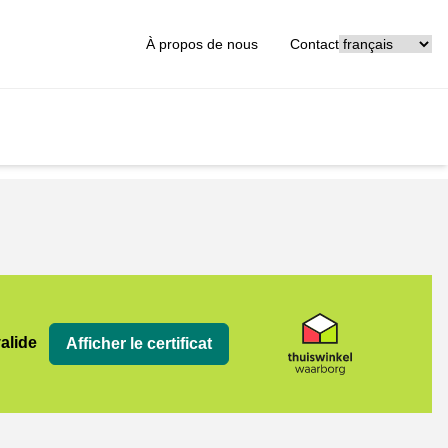
[_General:Langu
À propos de nous
Contact
org
valide
Afficher le certificat