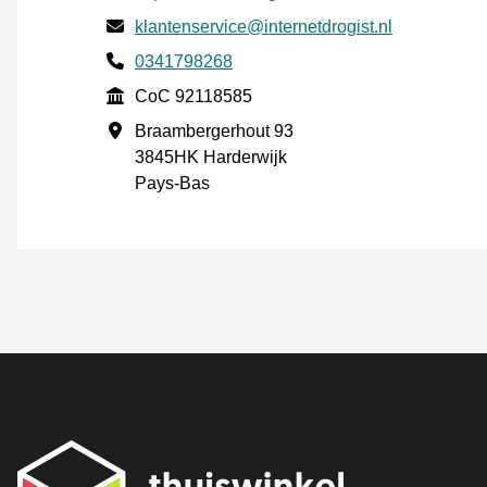
E-mail
klantenservice@internetdrogist.nl
Phone number
0341798268
CoC
CoC 92118585
Adresse professionnelle
Braambergerhout 93
3845HK Harderwijk
Pays-Bas