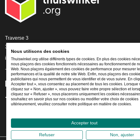
[_General:Contact]
Traverse 3
3905 NL Veenendaal
Nous utilisons des cookies
info@thuiswinkel.org
Thuiswinkel.org utilise différents types de cookies. En plus des cookies néce
nous plaçons des cookies fonctionnels nécessaires au fonctionnement de no
+31 (0)318 64 85 75
Web. Nous plaçons également des cookies de performance pour mesurer l
performances et la qualité de notre site Web. Enfin, nous plaçons des cooki
publicitaires qui nous permettent de vous identifier et de vous suivre. En cliq
[_General:SocialMediaTitle]
Accepter tout », vous consentez au placement de tous les cookies. Lorsque
cliquez sur « Non, ajuster », vous pouvez faire votre propre sélection et lor
cliquez sur « Refuser », nous placerons uniquement les cookies nécessaires
souhaitez en savoir plus sur nos cookies ou modifier votre choix de cookies
Facebook
X
LinkedIn
Instagram
YouTube
ultérieurement, veuillez consulter notre politique en matière de cookies.
Accepter tout
Refuser
Non, ajuster