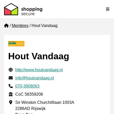
Me
Home
Membres
Hout Vandaag
Hout Vandaag
Informations de contact vérifiées
Website URL
http://www.houtvandaag.nl
E-mail
info@houtvandaag.nl
Phone number
070-3908063
CoC
CoC 58359206
Adresse professionnelle
Sir Winston Churchilllaan 1003A
2286AD Rijswijk