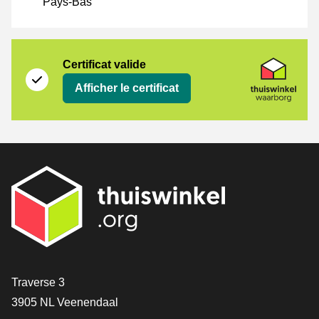
Pays-Bas
Certificat
Thuiswinkel Waarborg
Certificat valide
Afficher le certificat
[_General:Contact]
Traverse 3
3905 NL Veenendaal