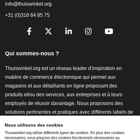
info@thuiswinkel.org
+31 (0)318 64 85 75
[_General:SocialMediaTitle]
Facebook
X
LinkedIn
Instagram
YouTube
Qui sommes-nous ?
Thuiswinkel.org est un réseau leader d'inspiration en
matière de commerce électronique qui permet aux
magasins et aux détaillants en ligne proposant des
produits et/ou des services, aux entreprises et à leurs
employés de réussir davantage. Nous proposons des
solutions pertinentes et pratiques avec différents labels de
confiance, des revues Thuiswinkel, des outils et des
Nous utilisons des cookies
conseils juridiques, des actions de sensibilisation, des
Thuiswinkel.org utilise différents types de cookies. En plus des cookies
nécessaires, nous plaçons des cookies fonctionnels nécessaires au
études de marché, et nous disposons de notre propre