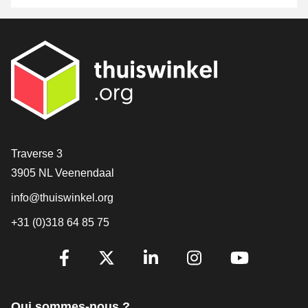
[_General:Contact]
Traverse 3
3905 NL Veenendaal
info@thuiswinkel.org
+31 (0)318 64 85 75
[_General:SocialMediaTitle]
Facebook
X
LinkedIn
Instagram
YouTube
Qui sommes-nous ?