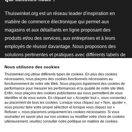
Thuiswinkel.org est un réseau leader d'inspiration en
matière de commerce électronique qui permet aux
magasins et aux détaillants en ligne proposant des
produits et/ou des services, aux entreprises et à leurs
employés de réussir davantage. Nous proposons des
solutions pertinentes et pratiques avec différents labels de
confiance, des revues Thuiswinkel, des outils et des
Nous utilisons des cookies
conseils juridiques, des actions de sensibilisation, des
Thuiswinkel.org utilise différents types de cookies. En plus des cookies
nécessaires, nous plaçons des cookies fonctionnels nécessaires au
études de marché, et nous disposons de notre propre
fonctionnement de notre site Web. Nous plaçons également des cookies de
plateforme d'enseignement, la Thuiswinkel e-Academy.
performance pour mesurer les performances et la qualité de notre site Web.
Enfin, nous plaçons des cookies publicitaires qui nous permettent de vous
identifier et de vous suivre. En cliquant sur « Accepter tout », vous consentez
au placement de tous les cookies. Lorsque vous cliquez sur « Non, ajuster »,
Naviguer rapidement
vous pouvez faire votre propre sélection et lorsque vous cliquez sur «
Refuser », nous placerons uniquement les cookies nécessaires. Si vous
[_G
souhaitez en savoir plus sur nos cookies ou modifier votre choix de cookies
ultérieurement, veuillez consulter notre politique en matière de cookies.