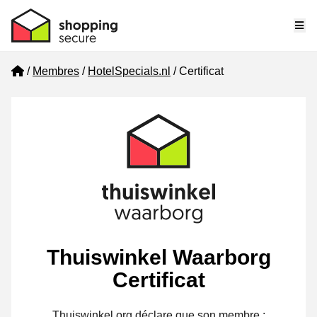
Me
Home
Membres
HotelSpecials.nl
Certificat
Thuiswinkel Waarborg
Certificat
Thuiswinkel.org déclare que son membre :