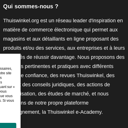
Qui sommes-nous ?
Thuiswinkel.org est un réseau leader d'inspiration en
matière de commerce électronique qui permet aux
magasins et aux détaillants en ligne proposant des
produits et/ou des services, aux entreprises et à leurs
employés de réussir davantage. Nous proposons des
solutions pertinentes et pratiques avec différents
ssaires,
tre site
labels de confiance, des revues Thuiswinkel, des
es
es
outils et des conseils juridiques, des actions de
uant sur «
 vous
sensibilisation, des études de marché, et nous
sque vous
. Si vous
disposons de notre propre plateforme
d'enseignement, la Thuiswinkel e-Academy.