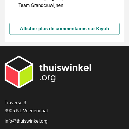
Team Grandcruwijnen
Afficher plus de commentaires sur Kiyoh
[_General:Contact]
Traverse 3
3905 NL Veenendaal
info@thuiswinkel.org