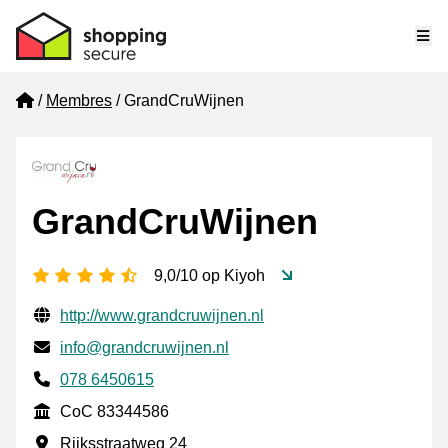
Me
Home
Membres
GrandCruWijnen
GrandCruWijnen
[_General:NumberOfStarsPluralFormat]
9,0/10 op Kiyoh
Informations de contact vérifiées
Website URL
http://www.grandcruwijnen.nl
E-mail
info@grandcruwijnen.nl
Phone number
078 6450615
CoC
CoC 83344586
Adresse professionnelle
Rijksstraatweg 24