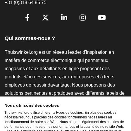
+31 (0)318 64 85 75
[_General:SocialMediaTitle]
Facebook
X
LinkedIn
Instagram
YouTube
Qui sommes-nous ?
Thuiswinkel.org est un réseau leader d'inspiration en
matière de commerce électronique qui permet aux
magasins et aux détaillants en ligne proposant des
produits et/ou des services, aux entreprises et à leurs
employés de réussir davantage. Nous proposons des
solutions pertinentes et pratiques avec différents labels de
confiance, des revues Thuiswinkel, des outils et des
Nous utilisons des cookies
conseils juridiques, des actions de sensibilisation, des
Thuiswinkel.org utilise différents types de cookies. En plus des cookies
nécessaires, nous plaçons des cookies fonctionnels nécessaires au
études de marché, et nous disposons de notre propre
fonctionnement de notre site Web. Nous plaçons également des cookies de
plateforme d'enseignement, la Thuiswinkel e-Academy.
performance pour mesurer les performances et la qualité de notre site Web.