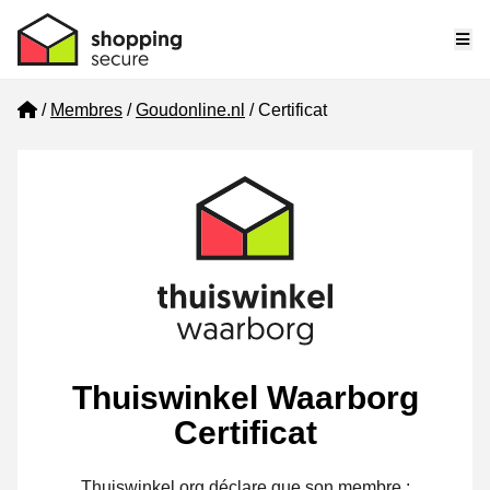
Me
Home
Membres
Goudonline.nl
Certificat
Thuiswinkel Waarborg
Certificat
Thuiswinkel.org déclare que son membre :