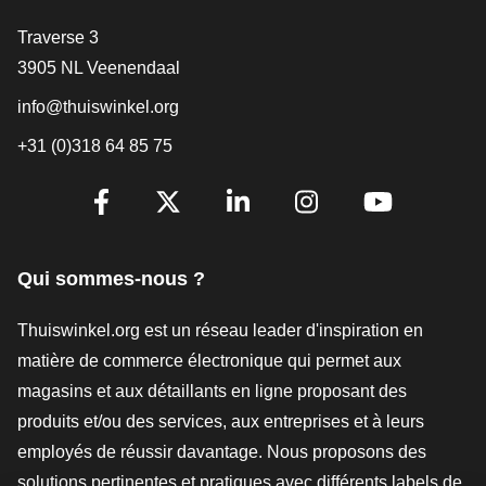
[_General:Contact]
Traverse 3
3905 NL Veenendaal
info@thuiswinkel.org
+31 (0)318 64 85 75
[_General:SocialMediaTitle]
Facebook
X
LinkedIn
Instagram
YouTube
Qui sommes-nous ?
Thuiswinkel.org est un réseau leader d'inspiration en
matière de commerce électronique qui permet aux
magasins et aux détaillants en ligne proposant des
produits et/ou des services, aux entreprises et à leurs
employés de réussir davantage. Nous proposons des
solutions pertinentes et pratiques avec différents labels de