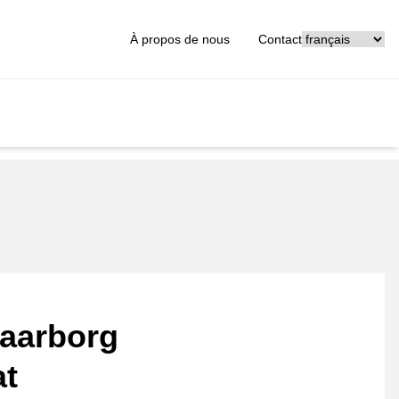
[_General:Langu
À propos de nous
Contact
aarborg
at