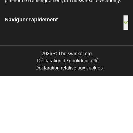
plateforme d'enseignement, la Thuiswinkel e-Academy.
Naviguer rapidement
[_G
2026
©
Thuiswinkel.org
Déclaration de confidentialité
Déclaration relative aux cookies