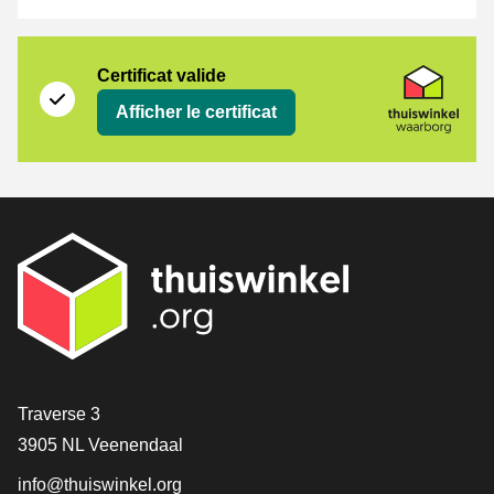
Certificat
Thuiswinkel Waarborg
Certificat valide
Afficher le certificat
[_General:Contact]
Traverse 3
3905 NL Veenendaal
info@thuiswinkel.org