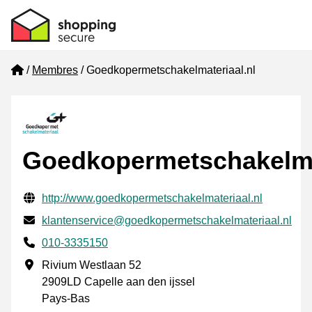
Home
Membres
Goedkopermetschakelmateriaal.nl
Goedkopermetschakelmat
Informations de contact vérifiées
Website URL
http://www.goedkopermetschakelmateriaal.nl
E-mail
klantenservice@goedkopermetschakelmateriaal.nl
Phone number
010-3335150
Adresse professionnelle
Rivium Westlaan 52
2909LD Capelle aan den ijssel
Pays-Bas