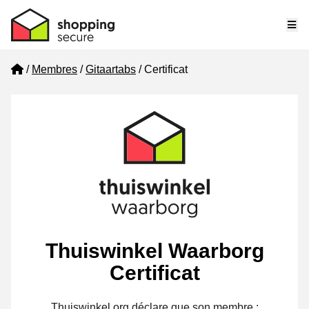
Me
Home
Membres
Gitaartabs
Certificat
Thuiswinkel Waarborg
Certificat
Thuiswinkel.org déclare que son membre :