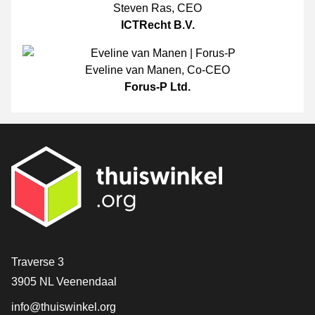
Steven Ras
,
CEO
ICTRecht B.V.
Eveline van Manen
,
Co-CEO
Forus-P Ltd.
[_General:Contact]
Traverse 3
3905 NL Veenendaal
info@thuiswinkel.org