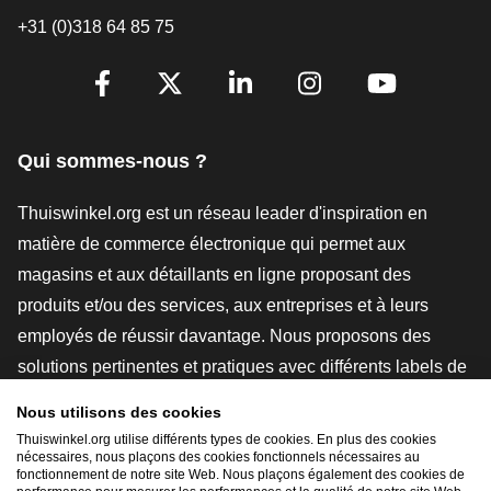
+31 (0)318 64 85 75
[_General:SocialMediaTitle]
Facebook
X
LinkedIn
Instagram
YouTube
Qui sommes-nous ?
Thuiswinkel.org est un réseau leader d'inspiration en
matière de commerce électronique qui permet aux
magasins et aux détaillants en ligne proposant des
produits et/ou des services, aux entreprises et à leurs
employés de réussir davantage. Nous proposons des
solutions pertinentes et pratiques avec différents labels de
confiance, des revues Thuiswinkel, des outils et des
Nous utilisons des cookies
conseils juridiques, des actions de sensibilisation, des
Thuiswinkel.org utilise différents types de cookies. En plus des cookies
études de marché, et nous disposons de notre propre
nécessaires, nous plaçons des cookies fonctionnels nécessaires au
fonctionnement de notre site Web. Nous plaçons également des cookies de
plateforme d'enseignement, la Thuiswinkel e-Academy.