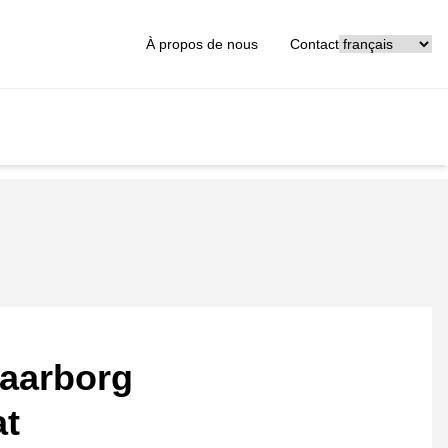
[_General:Langu
À propos de nous
Contact
aarborg
at