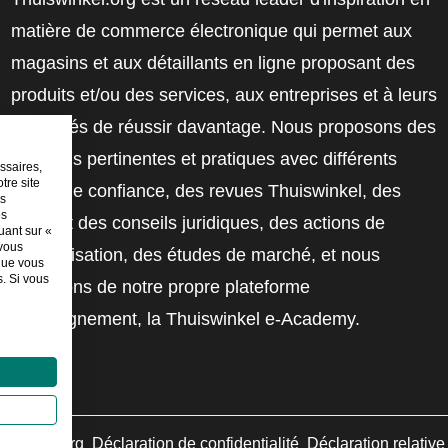
matière de commerce électronique qui permet aux
magasins et aux détaillants en ligne proposant des
produits et/ou des services, aux entreprises et à leurs
employés de réussir davantage. Nous proposons des
solutions pertinentes et pratiques avec différents
ssaires,
tre site
labels de confiance, des revues Thuiswinkel, des
es
es
outils et des conseils juridiques, des actions de
uant sur «
 vous
sensibilisation, des études de marché, et nous
sque vous
. Si vous
disposons de notre propre plateforme
d'enseignement, la Thuiswinkel e-Academy.
swinkel.org
Déclaration de confidentialité
Déclaration relativ