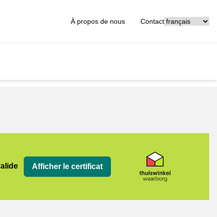
[_General:Langu
À propos de nous
Contact
org
valide
Afficher le certificat