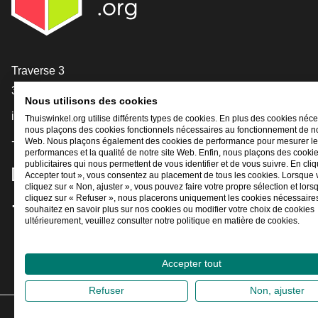
[_General:Contact]
Traverse 3
3905 NL Veenendaal
Nous utilisons des cookies
info@thuiswinkel.org
Thuiswinkel.org utilise différents types de cookies. En plus des cookies néce
nous plaçons des cookies fonctionnels nécessaires au fonctionnement de no
+31 (0)318 64 85 75
Web. Nous plaçons également des cookies de performance pour mesurer l
performances et la qualité de notre site Web. Enfin, nous plaçons des cooki
publicitaires qui nous permettent de vous identifier et de vous suivre. En cliq
[_General:SocialMediaTitle]
Accepter tout », vous consentez au placement de tous les cookies. Lorsque
cliquez sur « Non, ajuster », vous pouvez faire votre propre sélection et lor
cliquez sur « Refuser », nous placerons uniquement les cookies nécessaires
souhaitez en savoir plus sur nos cookies ou modifier votre choix de cookies
Facebook
X
LinkedIn
Instagram
YouTube
ultérieurement, veuillez consulter notre politique en matière de cookies.
Accepter tout
Refuser
Non, ajuster
2026
©
Thui