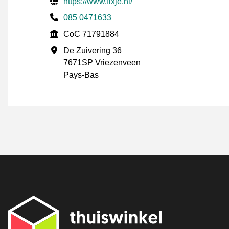
Informations de contact vérifiées
Website URL
https://www.fixje.nl/
Phone number
085 0471633
CoC
CoC 71791884
Adresse professionnelle
De Zuivering 36
7671SP Vriezenveen
Pays-Bas