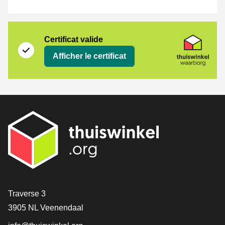
Certificat
Thuiswinkel Waarborg
Certificat valide
Afficher le certificat
[_General:Contact]
Traverse 3
3905 NL Veenendaal