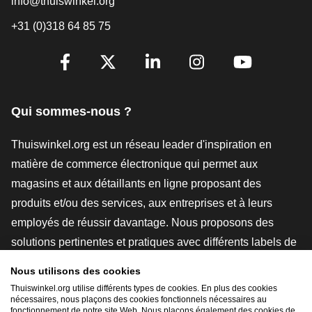
info@thuiswinkel.org
+31 (0)318 64 85 75
[_General:SocialMediaTitle]
Facebook
X
LinkedIn
Instagram
YouTube
Qui sommes-nous ?
Thuiswinkel.org est un réseau leader d'inspiration en
matière de commerce électronique qui permet aux
magasins et aux détaillants en ligne proposant des
produits et/ou des services, aux entreprises et à leurs
employés de réussir davantage. Nous proposons des
solutions pertinentes et pratiques avec différents labels de
confiance, des revues Thuiswinkel, des outils et des
Nous utilisons des cookies
conseils juridiques, des actions de sensibilisation, des
Thuiswinkel.org utilise différents types de cookies. En plus des cookies
études de marché, et nous disposons de notre propre
nécessaires, nous plaçons des cookies fonctionnels nécessaires au
fonctionnement de notre site Web. Nous plaçons également des cookies de