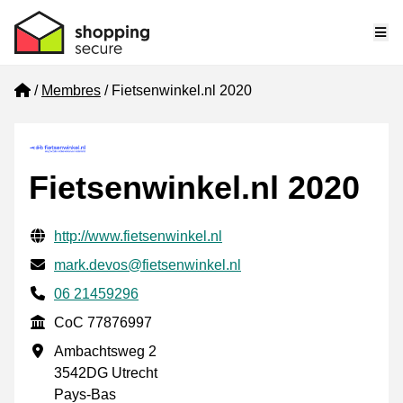
Me
Home
Membres
Fietsenwinkel.nl 2020
Fietsenwinkel.nl 2020
Informations de contact vérifiées
Website URL
http://www.fietsenwinkel.nl
E-mail
mark.devos@fietsenwinkel.nl
Phone number
06 21459296
CoC
CoC 77876997
Adresse professionnelle
Ambachtsweg 2
3542DG Utrecht
Pays-Bas