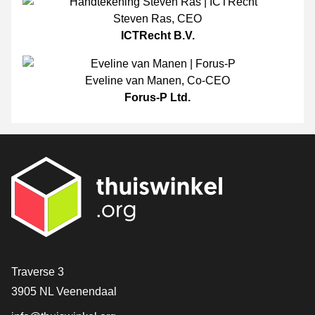
Steven Ras
,
CEO
ICTRecht B.V.
Eveline van Manen
,
Co-CEO
Forus-P Ltd.
[_General:Contact]
Traverse 3
3905 NL Veenendaal