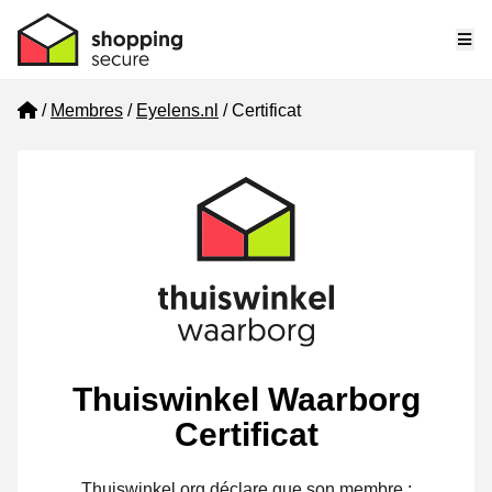
Me
Home
Membres
Eyelens.nl
Certificat
Thuiswinkel Waarborg
Certificat
Thuiswinkel.org déclare que son membre :