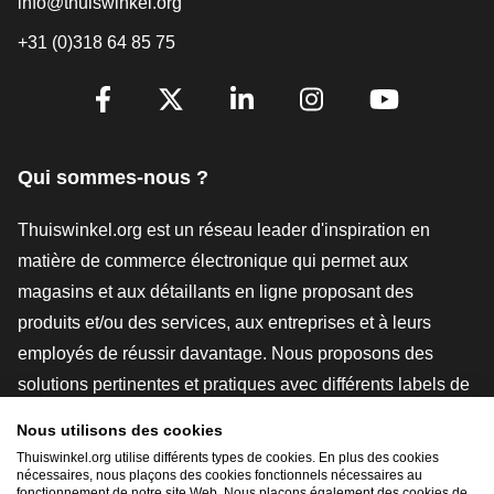
info@thuiswinkel.org
+31 (0)318 64 85 75
[_General:SocialMediaTitle]
Facebook
X
LinkedIn
Instagram
YouTube
Qui sommes-nous ?
Thuiswinkel.org est un réseau leader d'inspiration en
matière de commerce électronique qui permet aux
magasins et aux détaillants en ligne proposant des
produits et/ou des services, aux entreprises et à leurs
employés de réussir davantage. Nous proposons des
solutions pertinentes et pratiques avec différents labels de
confiance, des revues Thuiswinkel, des outils et des
Nous utilisons des cookies
conseils juridiques, des actions de sensibilisation, des
Thuiswinkel.org utilise différents types de cookies. En plus des cookies
nécessaires, nous plaçons des cookies fonctionnels nécessaires au
études de marché, et nous disposons de notre propre
fonctionnement de notre site Web. Nous plaçons également des cookies de