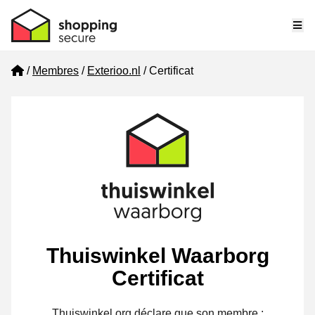
Me
Home
Membres
Exterioo.nl
Certificat
Thuiswinkel Waarborg
Certificat
Thuiswinkel.org déclare que son membre :