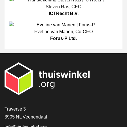
Steven Ras
,
CEO
ICTRecht B.V.
Eveline van Manen
,
Co-CEO
Forus-P Ltd.
[_General:Contact]
Traverse 3
3905 NL Veenendaal