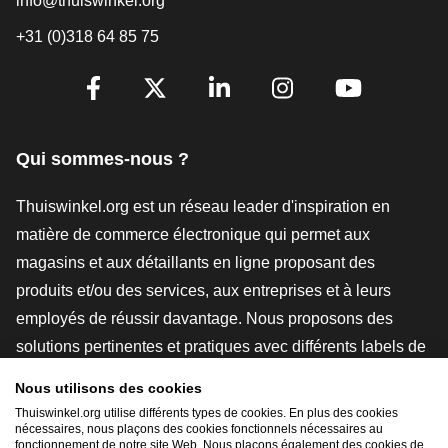
info@thuiswinkel.org
+31 (0)318 64 85 75
[_General:SocialMediaTitle]
Facebook
X
LinkedIn
Instagram
YouTube
Qui sommes-nous ?
Thuiswinkel.org est un réseau leader d'inspiration en
matière de commerce électronique qui permet aux
magasins et aux détaillants en ligne proposant des
produits et/ou des services, aux entreprises et à leurs
employés de réussir davantage. Nous proposons des
solutions pertinentes et pratiques avec différents labels de
confiance, des revues Thuiswinkel, des outils et des
Nous utilisons des cookies
conseils juridiques, des actions de sensibilisation, des
Thuiswinkel.org utilise différents types de cookies. En plus des cookies
nécessaires, nous plaçons des cookies fonctionnels nécessaires au
études de marché, et nous disposons de notre propre
fonctionnement de notre site Web. Nous plaçons également des cookies de