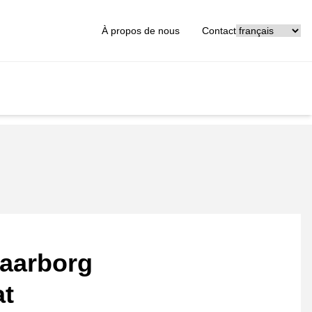
[_General:Langu
À propos de nous
Contact
aarborg
at