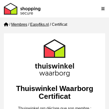
Me
Home
Membres
Easyfiks.nl
Certificat
Thuiswinkel Waarborg
Certificat
Thuiswinkel.org déclare que son membre :