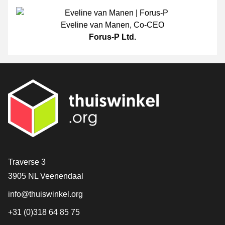
Eveline van Manen
,
Co-CEO
Forus-P Ltd.
[_General:Contact]
Traverse 3
3905 NL Veenendaal
info@thuiswinkel.org
+31 (0)318 64 85 75