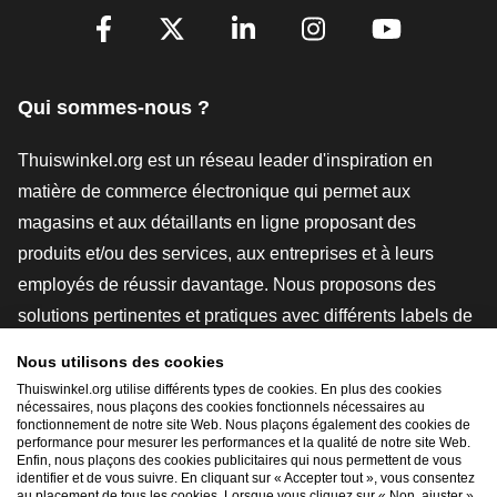
[_General:SocialMediaTitle]
Facebook
X
LinkedIn
Instagram
YouTube
Qui sommes-nous ?
Thuiswinkel.org est un réseau leader d'inspiration en
matière de commerce électronique qui permet aux
magasins et aux détaillants en ligne proposant des
produits et/ou des services, aux entreprises et à leurs
employés de réussir davantage. Nous proposons des
solutions pertinentes et pratiques avec différents labels de
confiance, des revues Thuiswinkel, des outils et des
Nous utilisons des cookies
conseils juridiques, des actions de sensibilisation, des
Thuiswinkel.org utilise différents types de cookies. En plus des cookies
nécessaires, nous plaçons des cookies fonctionnels nécessaires au
études de marché, et nous disposons de notre propre
fonctionnement de notre site Web. Nous plaçons également des cookies de
plateforme d'enseignement, la Thuiswinkel e-Academy.
performance pour mesurer les performances et la qualité de notre site Web.
Enfin, nous plaçons des cookies publicitaires qui nous permettent de vous
identifier et de vous suivre. En cliquant sur « Accepter tout », vous consentez
au placement de tous les cookies. Lorsque vous cliquez sur « Non, ajuster »,