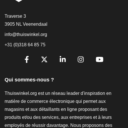
[_General:Contact]
Traverse 3
3905 NL Veenendaal
info@thuiswinkel.org
+31 (0)318 64 85 75
[_General:SocialMediaTitle]
Facebook
X
LinkedIn
Instagram
YouTube
Qui sommes-nous ?
Thuiswinkel.org est un réseau leader d'inspiration en
matière de commerce électronique qui permet aux
magasins et aux détaillants en ligne proposant des
produits et/ou des services, aux entreprises et à leurs
employés de réussir davantage. Nous proposons des