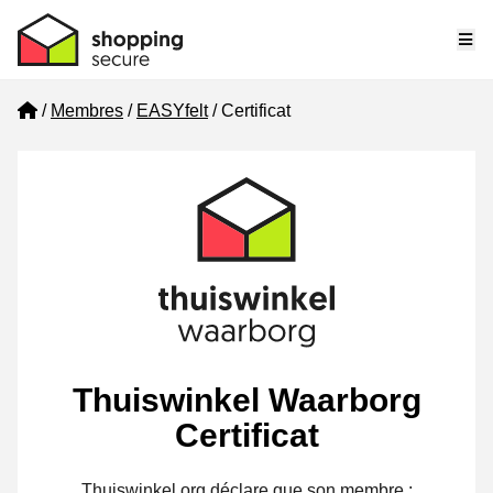
Me
Home
Membres
EASYfelt
Certificat
Thuiswinkel Waarborg
Certificat
Thuiswinkel.org déclare que son membre :